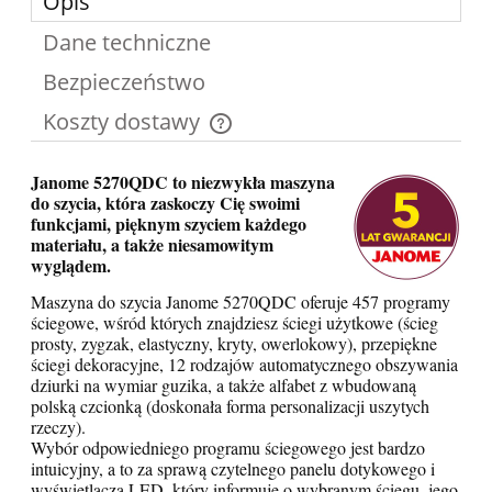
Opis
Dane techniczne
Bezpieczeństwo
Koszty dostawy
Cena nie zawiera ewentualnych kosztów płatności
Janome 5270QDC
to niezwykła maszyna
do szycia, która zaskoczy Cię swoimi
funkcjami, pięknym szyciem każdego
materiału, a także niesamowitym
wyglądem.
Maszyna do szycia Janome 5270QDC oferuje 457 programy
ściegowe, wśród których znajdziesz ściegi użytkowe (ścieg
prosty, zygzak, elastyczny, kryty, owerlokowy), przepiękne
ściegi dekoracyjne, 12 rodzajów automatycznego obszywania
dziurki na wymiar guzika, a także alfabet z wbudowaną
polską czcionką (doskonała forma personalizacji uszytych
rzeczy).
Wybór odpowiedniego programu ściegowego jest bardzo
intuicyjny, a to za sprawą czytelnego panelu dotykowego i
wyświetlacza LED, który informuje o wybranym ściegu, jego