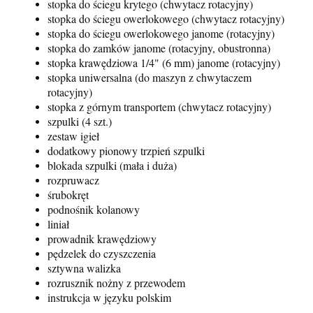
stopka do ściegu krytego (chwytacz rotacyjny)
stopka do ściegu owerlokowego (chwytacz rotacyjny)
stopka do ściegu owerlokowego janome (rotacyjny)
stopka do zamków janome (rotacyjny, obustronna)
stopka krawędziowa 1/4" (6 mm) janome (rotacyjny)
stopka uniwersalna (do maszyn z chwytaczem
rotacyjny)
stopka z górnym transportem (chwytacz rotacyjny)
szpulki (4 szt.)
zestaw igieł
dodatkowy pionowy trzpień szpulki
blokada szpulki (mała i duża)
rozpruwacz
śrubokręt
podnośnik kolanowy
liniał
prowadnik krawędziowy
pędzelek do czyszczenia
sztywna walizka
rozrusznik nożny z przewodem
instrukcja w języku polskim