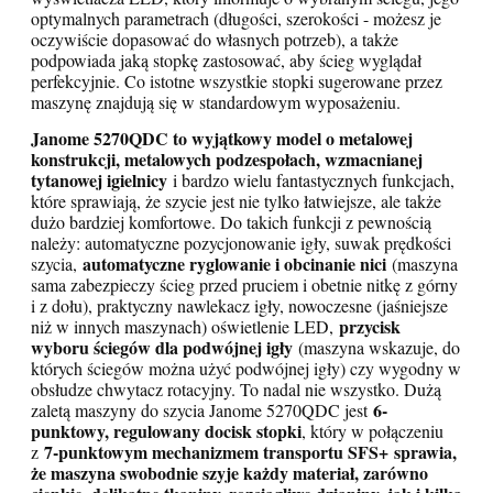
optymalnych parametrach (długości, szerokości - możesz je
oczywiście dopasować do własnych potrzeb), a także
podpowiada jaką stopkę zastosować, aby ścieg wyglądał
perfekcyjnie. Co istotne wszystkie stopki sugerowane przez
maszynę znajdują się w standardowym wyposażeniu.
Janome 5270QDC to wyjątkowy model o metalowej
konstrukcji, metalowych podzespołach, wzmacnianej
tytanowej igielnicy
i bardzo wielu fantastycznych funkcjach,
które sprawiają, że szycie jest nie tylko łatwiejsze, ale także
dużo bardziej komfortowe. Do takich funkcji z pewnością
należy: automatyczne pozycjonowanie igły, suwak prędkości
automatyczne ryglowanie i obcinanie nici
szycia,
(maszyna
sama zabezpieczy ścieg przed pruciem i obetnie nitkę z górny
i z dołu), praktyczny nawlekacz igły, nowoczesne (jaśniejsze
przycisk
niż w innych maszynach) oświetlenie LED,
wyboru ściegów dla podwójnej igły
(maszyna wskazuje, do
których ściegów można użyć podwójnej igły) czy wygodny w
obsłudze chwytacz rotacyjny. To nadal nie wszystko. Dużą
6-
zaletą maszyny do szycia Janome 5270QDC jest
punktowy, regulowany docisk stopki
, który w połączeniu
7-punktowym mechanizmem transportu SFS+ sprawia,
z
że maszyna swobodnie szyje każdy materiał, zarówno