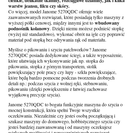
cienkie, delikatne tkaniny, rozciągliwe dzianiny, jak i kilka
warstw jeansu, filcu czy skóry.
Co więcej, model Janome 5270QDC oferuje wiele
zaawansowanych rozwiązań, które posiadają tylko maszyny z
wbudowany
wyższej półki cenowej, między innymi jest to
podnośnik kolanowy
. Dzięki niemu możesz podnieść stopkę
(wyżej niż standardowo), wykonać obrót na igle czy poprawić
materiał pod stopką bez odrywania rąk od materiału.
Myślisz o pikowaniu i szyciu patchworków? Janome
5270QDC posiada dedykowane ściegi, a także wyposażenie,
które ułatwiają ich wykonywanie jak np. stopka do
pikowania, stopka z górnym transportem, stolik
powiększający pole pracy czy lupy - szkła powiększające,
które będą bardzo pomocne podczas tworzenia drobnych
detali np.: podczas szycia z wolnej ręki, stebnowaniu,
pikowaniu (dzięki powiększeniu z łatwiej zachowasz
wyjątkową precyzje szycia).
Janome 5270QDC to bogata funkcyjnie maszyna do szycia o
mocnej konstrukcji, która spełni Twoje wszystkie
oczekiwania. Niezależnie czy jesteś osobą początkującą i
szukasz maszyny do domowego, hobbistycznego szycia czy
jesteś bardziej zaawansowaną i od maszyny oczekujesz
większych możliwości i nowocześniejszych rozwiązań.